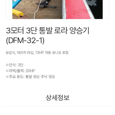
3모터 3단 통발 로라 양승기
(DFM-32-1)
유압식, 데리끼 타입, 13HP 자동 유니트 포함
ㅇ단식: 3단
ㅇ마력/출력: 20HP
ㅇ주요 용도: 통발 양승 주낙 양승
상세정보