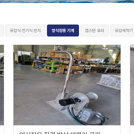
유압식·전기식 윈치
양식장용 기계
캡스탄 로라
유압세척기