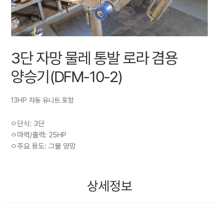
3단 자망 물레 통발 로라 겸용
양승기(DFM-10-2)
13HP 자동 유니트 포함
ㅇ단식: 3단
ㅇ마력/출력: 25HP
ㅇ주요 용도: 그물 양망
상세정보