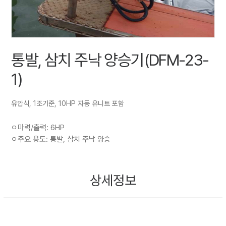
통발, 삼치 주낙 양승기(DFM-23-
1)
유압식, 1조기준, 10HP 자동 유니트 포함
ㅇ마력/출력: 6HP
ㅇ주요 용도: 통발, 삼치 주낙 양승
상세정보