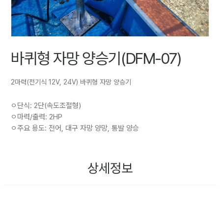
바퀴형 자망 양승기(DFM-07)
2마력(전기식 12V, 24V) 바퀴형 자망 양승기
ㅇ단식: 2단(속도조절형)
ㅇ마력/출력: 2HP
ㅇ주요 용도: 전어, 대구 자망 양망, 통발 양승
상세정보