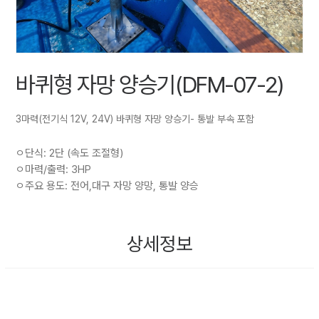
바퀴형 자망 양승기(DFM-07-2)
3마력(전기식 12V, 24V) 바퀴형 자망 양승기- 통발 부속 포함
ㅇ단식: 2단 (속도 조절형)
ㅇ마력/출력: 3HP
ㅇ주요 용도: 전어,대구 자망 양망, 통발 양승
상세정보