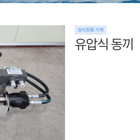
양식장용 기계
유압식 동끼