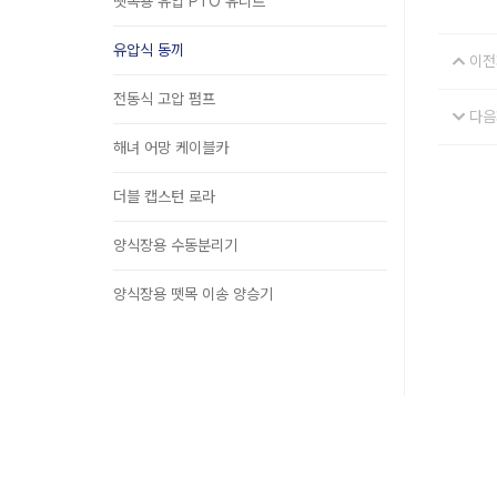
뗏목용 유압 PTO 유니트
유압식 동끼
이전
전동식 고압 펌프
다음
해녀 어망 케이블카
더블 캡스턴 로라
양식장용 수동분리기
양식장용 뗏목 이송 양승기