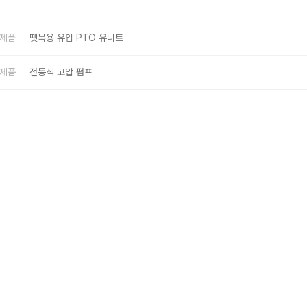
제품
뗏목용 유압 PTO 유니트
제품
전동식 고압 펌프