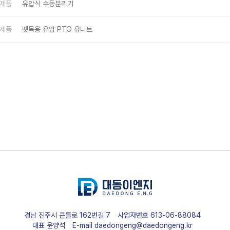
제품
유압식 수동분리기
제품
뗏목용 유압 PTO 유니트
경남 진주시 큰들로 162번길 7
사업자번호
613-06-88084
대표
윤양석
E-mail
daedongeng@daedongeng.kr